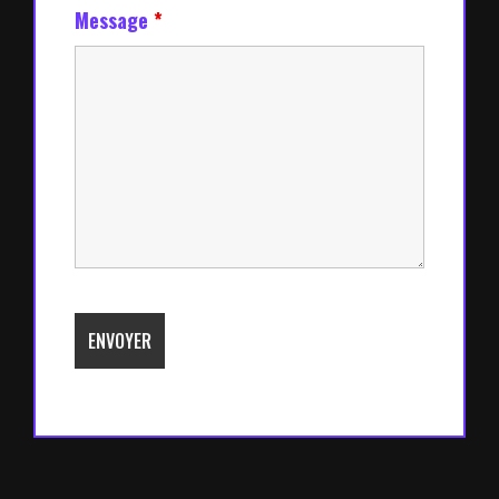
Message
*