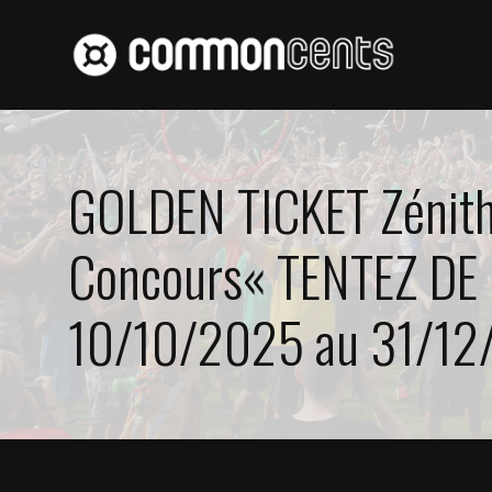
contenu
Aller
principal
au
contenu
GOLDEN TICKET Zénith
Concours« TENTEZ D
10/10/2025 au 31/1