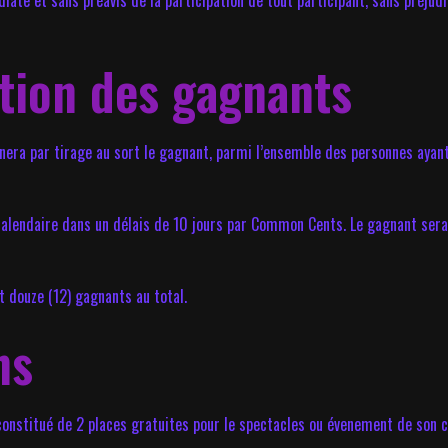
ate et sans préavis de la participation de tout participant, sans préjudi
ation des gagnants
era par tirage au sort le gagnant, parmi l’ensemble des personnes ayant
 calendaire dans un délais de 10 jours par Common Cents. Le gagnant ser
it douze (12) gagnants au total.
ns
») constitué de 2 places gratuites pour le spectacles ou évenement de son 