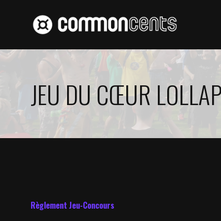
contenu
Aller
principal
au
contenu
JEU DU CŒUR LOLLAP
Règlement Jeu-Concours