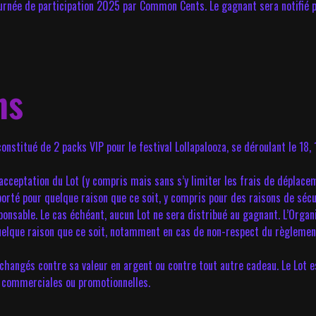
ournée de participation 2025 par Common Cents. Le gagnant sera notifié
ns
 constitué de 2 packs VIP pour le festival Lollapalooza, se déroulant le 18,
l’acceptation du Lot (y compris mais sans s’y limiter les frais de déplac
porté pour quelque raison que ce soit, y compris pour des raisons de séc
ponsable. Le cas échéant, aucun Lot ne sera distribué au gagnant. L’Organ
 quelque raison que ce soit, notamment en cas de non-respect du règlement 
i échangés contre sa valeur en argent ou contre tout autre cadeau. Le Lot 
ins commerciales ou promotionnelles.