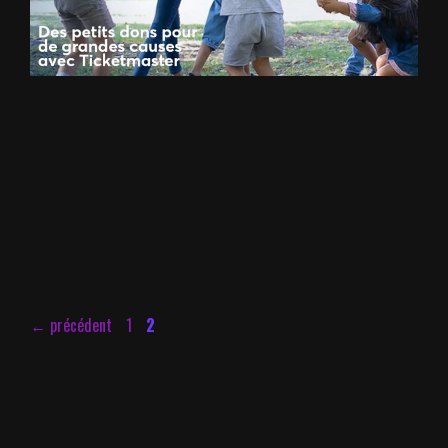
Page
Page
←
précédent
1
2