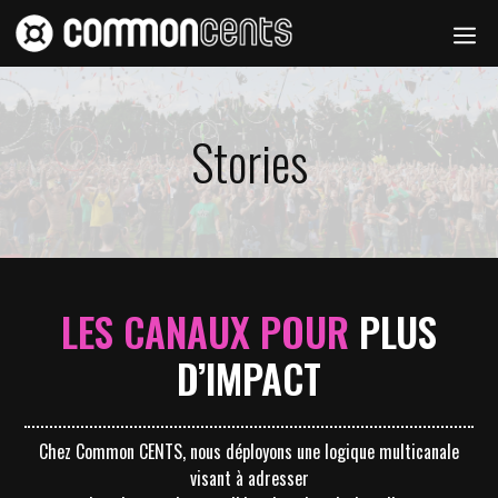
contenu
Aller
principal
Me
au
contenu
Stories
LES CANAUX POUR
PLUS
D’IMPACT
Chez Common CENTS, nous déployons une logique multicanale
visant à adresser